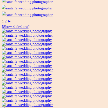
1
2
►
[Show slideshow]