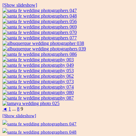
[Show slideshow]
◄
1
...
8
9
[Show slideshow]