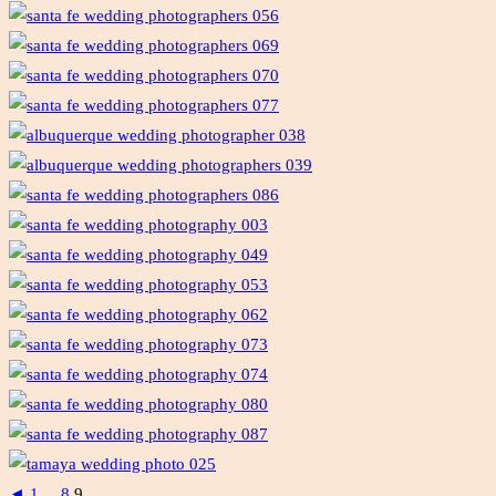
◄
1
...
8
9